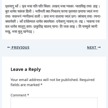
छ्वयागुु थ्वँ । छ्व भचा पति पति चिंकाः लखय् भचा प्याकाः प्वतासिइ तयाः हाइ ।
बुत धायेव चकंक हिली । भतीभती क्वाःनिबलय् फत्या छ्वयात छपाया ज्वलं मना
तयाः सकभनं न्यनीकथं वाली । छपा मना वालाया ज्वलं छगः क्वंचाय् तयाः त्यनाः
क्ववयेकी । थ्वँ दयेकेमाल धायेव क्ववयेकाः दयेकागु प्वकय् लः तइ । प्वकया रस
वल धायेव सालुगु कापः छकुतिइ चालय् यानाः ति जक काइ । ति यच्चुसे च्वनी
मखु, भचा बुलु खनेदइ ।
PREVIOUS
NEXT
Leave a Reply
Your email address will not be published.
Required
fields are marked
*
Comment
*