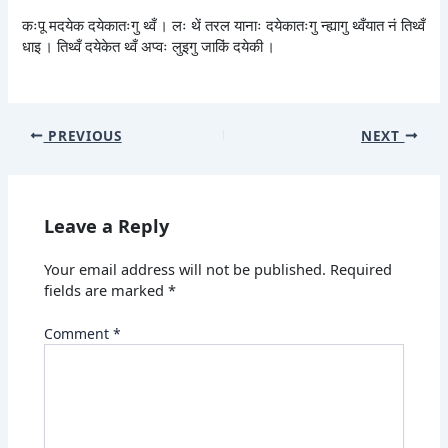
कःपू मदयेक दयेकातःगु थ्वँ । लः थें तरल यानाः दयेकातःगु न्ह्यागु थ्वँयात नं तिथ्वँ
धाइ । तिथ्वँ दयेकेत थ्वँ अप्वः लुइगु जाकिं दयेकी ।
PREVIOUS
NEXT
Leave a Reply
Your email address will not be published.
Required
fields are marked
*
Comment
*