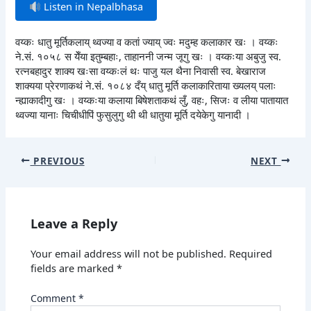
Listen in Nepalbhasa
वय्कः धातु मूर्तिकलाय् थ्वज्या व कतां ज्याय् ज्वः मदुम्ह कलाकार खः । वय्कः
ने.सं. १०५८ स येँया इतुम्बहाः, ताहाननी जन्म जूगु खः । वय्कःया अबुजु स्व.
रत्नबहादुर शाक्य खःसा वय्कःलं थः पाजु यल थैना निवासी स्व. बेखाराज
शाक्यया प्रेरणाकथं ने.सं. १०८४ दँय् धातु मूर्ति कलाकारिताया ख्यलय् पलाः
न्ह्याकादीगु खः । वय्कःया कलाया बिषेशताकथं लुँ, वहः, सिजः व लीया पातायात
थ्वज्या यानाः चिचीधीपिं फुसुलुगु थी थी धातुया मूर्ति दयेकेगु यानादी ।
PREVIOUS
NEXT
Leave a Reply
Your email address will not be published.
Required
fields are marked
*
Comment
*