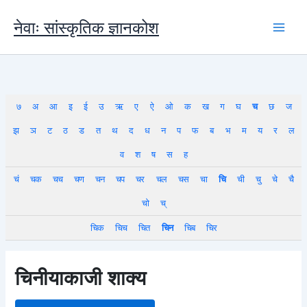
Skip
to
नेवाः सांस्कृतिक ज्ञानकोश
content
७
अ
आ
इ
ई
उ
ऋ
ए
ऐ
ओ
क
ख
ग
घ
च
छ
ज
झ
ञ
ट
ठ
ड
त
थ
द
ध
न
प
फ
ब
भ
म
य
र
ल
व
श
ष
स
ह
चं
चक
चच
चण
चन
चप
चर
चल
चस
चा
चि
ची
चु
चे
चै
चो
च्
चिक
चिच
चित
चिन
चिब
चिर
चिनीयाकाजी शाक्य