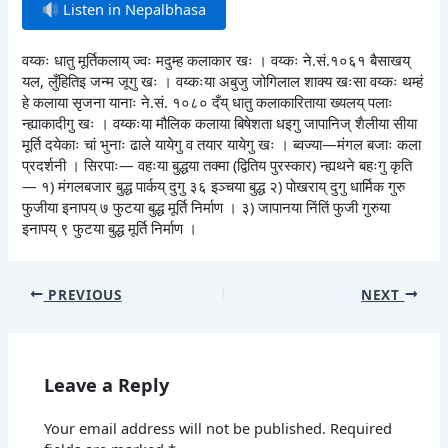
Listen in Nepalbhasa
वय्कः धातु मूर्तिकलाय् ज्वः मदुम्ह कलाकार खः । वय्कः ने.सं.१०६१ बैसाखय्
यल, लुँहितिइ जन्म जूगु खः । वय्कःया अबुजु जोगिलाल शाक्य खःसा वय्कः थम्हं
हे कलाया सृजना यानाः ने.सं. १०८० दँय् धातु कलाकारिताया ख्यलय् पलाः
न्ह्याकादीगु खः । वय्कःया मौलिक कलाया बिषेशता धइगु जापानिज् शैलीया सीया
मूर्ति दयेकाः चां भुनाः ढाले यायेगु व तयार यायेगु खः । ब्वज्या—मंगल बजाः कला
प्रदर्शनी । सिरपाः— वहःया बुद्धया तक्मा (द्वितिय पुरस्कार) न्ह्यथने बहःगु कृति
— १) मंगलबजार बुद्ध पार्कय् दुगु ३६ इञ्चया बुद्ध २) पोखराय् दुगु धार्मिक गुरु
फुजीया इनापय् ७ फुटया बुद्ध मूर्ति निर्माण । ३) जापानया निंतिं फुजी गुरुया
इनापय् ९ फुटया बुद्ध मूर्ति निर्माण ।
PREVIOUS
NEXT
Leave a Reply
Your email address will not be published.
Required