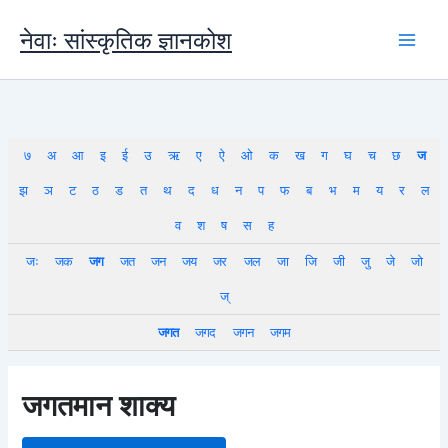
Skip
to
नेवाः सांस्कृतिक ज्ञानकोश
content
७
अ
आ
इ
ई
उ
ऋ
ए
ऐ
ओ
क
ख
ग
घ
च
छ
ज
झ
ञ
ट
ठ
ड
त
थ
द
ध
न
प
फ
ब
भ
म
य
र
ल
व
श
ष
स
ह
जः
जक
जग
जत
जन
जय
जर
जल
जा
जि
जी
जु
जे
जो
ज्
जगत
जगद
जगन
जगम
जगतमान शाक्य