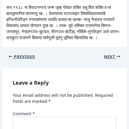
सन् १९३८ स विराटनगरय् जन्म जूम्ह गोपाल शक्ति अबु शिव शक्ति व मां
बालकुमारीया काय्भाजु खः । वेलायतया स्टारलाइन विश्वविद्यालयपाखें
इन्जिनीयरिङ्ग स्नातकोस्तर उपाधि कयातःम्ह थ्वय्कः भाजु नेपालय् राजमार्ग
विकासय् आपालं योगदान दुम्ह खः । वय्कः पूर्व–पश्चिम राजमार्गया सिमरा–
जनकपुर, नेपालगञ्ज–बुटवल, वीरगञ्ज–हेटौंडा, नौबिसे–मुगलिङ्ग अले धरान–
धनकुटा राजमार्ग बिकास यायेगुली मूवंगु भूमिका म्हितादीम्ह खः ।
PREVIOUS
NEXT
Leave a Reply
Your email address will not be published.
Required
fields are marked
*
Comment
*