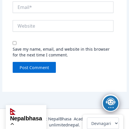
Email*
Website
Save my name, email, and website in this browser
for the next time I comment.
nepalbhasa
@2025 Copyright NepalBhasa Academy Powered by
unlimitednepal.