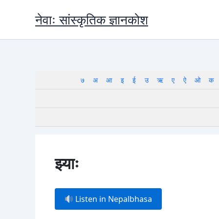
Skip
नेवाः सांस्कृतिक ज्ञानकोश
to
content
७
अ
आ
इ
ई
उ
ऋ
ए
ऐ
ओ
क
झ्याः
Listen in Nepalbhasa