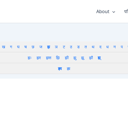
About
पर
ख
ग
घ
च
छ
ज
झ
ञ
ट
ठ
ड
त
थ
द
ध
न
प
झः
झर
झस
झि
झी
झु
झू
झौ
झ्
झ्य
झ्व