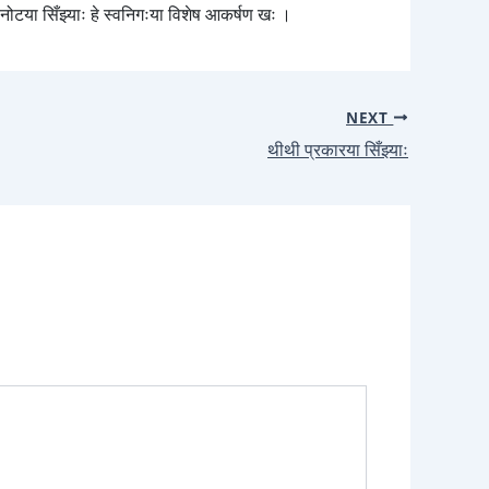
बनोटया सिँझ्याः हे स्वनिगःया विशेष आकर्षण खः ।
NEXT
थीथी प्रकारया सिँझ्याः