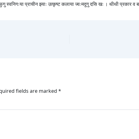
मफुगु स्वनिगःया प्राचीन झ्याः उत्कृष्ट कलाया ज्वःमदुगु दसि खः । थीथी प्रकार व 
quired fields are marked
*