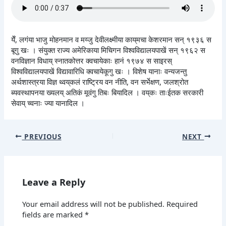
येँ, लगंया भाजु मोहनमान व मय्जु देवीलक्ष्मीया काय्‌मचा केशरमान सन् १९३६ स
बूगु खः । संयुक्त राज्य अमेरिकाया मिचिगन विश्वविद्यालयपाखें सन् १९६२ स
वनविज्ञान विधाय् स्नातकोत्तर क्वचायेकाः हानं १९७४ स साइरस्
विश्वविद्यालयपाखें विद्यावारिधि क्वचायेकूगु खः । विशेष यानाः वन्यजन्तु
अर्थशास्त्रया विज्ञ थ्वय्‌कलं राष्ट्रिय वन नीति, वन सर्भेक्षण, जलश्रोत
ब्यवस्थापनया ख्यलय् अतिकं मूवंगु तिबः बियादिल । वय्‌कः ताःईतक सरकारी
सेवाय् च्वनाः ज्या यानादिल ।
PREVIOUS
NEXT
Leave a Reply
Your email address will not be published.
Required
fields are marked
*