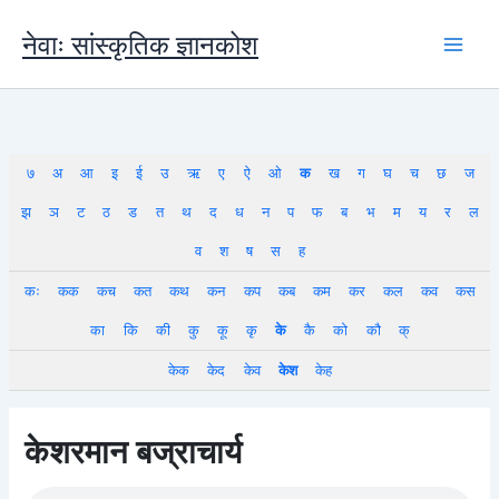
Skip
to
नेवाः सांस्कृतिक ज्ञानकोश
content
७
अ
आ
इ
ई
उ
ऋ
ए
ऐ
ओ
क
ख
ग
घ
च
छ
ज
झ
ञ
ट
ठ
ड
त
थ
द
ध
न
प
फ
ब
भ
म
य
र
ल
व
श
ष
स
ह
कः
कक
कच
कत
कथ
कन
कप
कब
कम
कर
कल
कव
कस
का
कि
की
कु
कू
कृ
के
कै
को
कौ
क्
केक
केद
केव
केश
केह
केशरमान बज्राचार्य