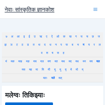
Skip
to
नेवाः सांस्कृतिक ज्ञानकोश
content
७
अ
आ
इ
ई
उ
ऋ
ए
ऐ
ओ
क
ख
ग
घ
च
छ
ज
झ
ञ
ट
ठ
ड
त
थ
द
ध
न
प
फ
ब
भ
म
य
र
ल
व
श
ष
स
ह
मं
मक
मख
मङ
मच
मञ
मण
मत
मथ
मद
मध
मन
मय
मल
मस
मह
मा
मि
मी
मु
मू
मृ
मे
मो
म्
मलः
मले
मल्
मलेग्वः तिकिझ्याः