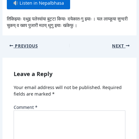
Listen in Nepalbhasa
तिकिझ्याः दथुइ पलेस्वांया बुट्टा कियाः दयेकातःगु झ्याः । यल लाय्कूया सुन्दरी
चुकय् व ख्वप पुजारी मठय् थुगु झ्याः खंकेफु ।
PREVIOUS
NEXT
Leave a Reply
Your email address will not be published.
Required
fields are marked
*
Comment
*