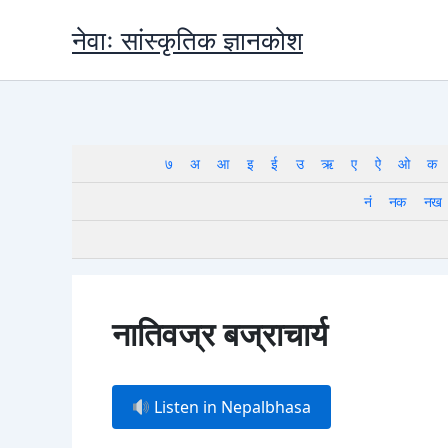
Skip
नेवाः सांस्कृतिक ज्ञानकोश
to
content
७
अ
आ
इ
ई
उ
ऋ
ए
ऐ
ओ
क
नं
नक
नख
नातिवज्र बज्राचार्य
Listen in Nepalbhasa