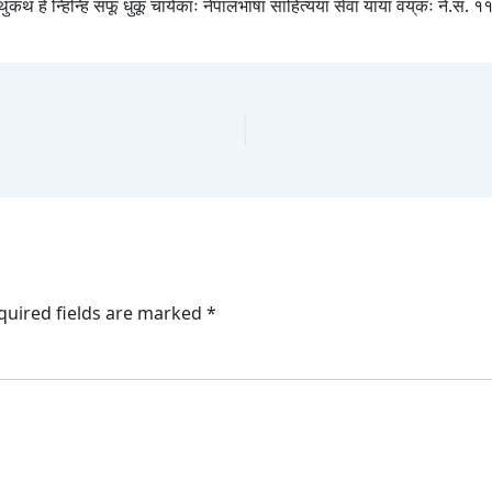
थुकथं हे न्हिन्हिं सफू धुकू चायेकाः नेपालभाषा साहित्यया सेवा यायां वय्‌कः ने.सं
quired fields are marked
*