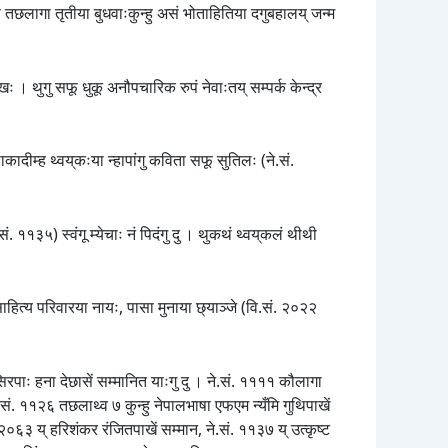
लया तछलागा तृतीया बुधवाःकुन्हु असं भोताहितिया दगुबहालय् जन्म
ः । थुगु सफू धुकू अनौपचारिक रुपं नेवाःतय् सम्पर्क केन्द्र
ह्याकादीम्ह थ्वय्‌कःया न्हापांगु कविता सफू सुतिलः (ने.सं.
.सं. ११३५) स्वंगू म्येचाः नं पिदंगु दु । थुकथं थ्वय्‌कलं थीथी
ाहित्य परिवारया नायः, पासा मुनाया छ्याञ्जे (वि.सं. २०२२
रपाः हना देछासें सम्मानित याःगु दु । ने.सं. ११११ कौलागा
.सं. ११२६ तछलाथ्व ७ कुन्हु नेपालभाषा एफएम न्यँमि गुथिपाखें
२०६३ य् हरिशंकर रंजितपाखें सम्मान, ने.सं. ११३७ य् उत्कृष्ट