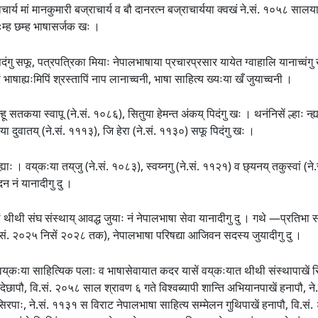
राचार्य मां मानकुमारी बज्राचार्य व बौ दानरत्न बज्राचार्यया क्वखं ने.सं. १०५८ सा
ःम्ह छम्ह भाषासर्जक खः ।
ंगु सफू, पत्रपत्रिका मियाः नेपालभाषाया प्रचारप्रसार यायेत ग्वाहालि यानाच्वंगु ख
ं भाषाह्यःमिपिं श्रस्तापिं नाप लानाच्वनी, भाषा साहित्य ख्यःया खँ जुयाच्वनी ।
गः व न्हू सतकया स्वापू (ने.सं. १०८६), सितुया हेमन्त अंकय् पिदंगु खः । थनंनिसें ल्हाः न्
दुवातय् (ने.सं. १११३), जि हेरा (ने.सं. ११३०) सफू पिदंगु खः ।
 न्ह्याः । वय्‌कःया तय्‌जु (ने.सं. १०८३), स्वय्नगु (ने.सं. ११२१) व छ्यनय् तकुस्वां (ने
न नं यानादीगु दु ।
थीथी संघ संस्थाय् आवद्ध जुयाः नं नेपालभाषा सेवा यानादीगु दु । गथे —प्रतिभा स
वि.सं. २०२५ निसें २०२८ तक), नेपालभाषा परिषद्या आजिवन सदस्य जुयादीगु दु ।
य्‌कःया साहित्यिक पलाः व भाषासेवायात कदर यासें वय्‌कःयात थीथी संस्थापाखें सि
 देछापौ, वि.सं. २०५८ साल श्रावण ६ गते विश्वब्यापी शान्ति अभियानपाखें हनापौ, ने
सिरपाः, ने.सं. ११३१ स विराट नेपालभाषा साहित्य सम्मेलन गुथिपाखें हनापौ, वि.सं. 