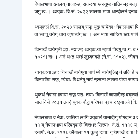
नेपालभाषा ख्यलय् नांजाःम्ह, सकस्यां म्हस्यूम्ह नातिबज्र बज्
जूगु खः । थ्वय्‌कः वि.सं. २०२२ सालया भाषा आन्दोलनं दनाव
थ्वय्‌कलं वि.सं. २०२३ सालय् सफू धुकू चायेकाः नेपालभाषां पिद
वा स्वापू तयेगु थाय् जुयाच्वंगु खः । अन भाषा साहित्य ख्यःयापि
चिनाखँ च्वयेगुली ल्हाः न्ह्याःम्ह थ्वय्‌कःया न्हापां पिदंगु ग्वः
१०९१) खः । अनं थःत थम्हं लुइकाबले (ने.सं. ११०२), जीवनया 
थ्वय्‌कःया ल्हाः चिनाखँ च्वयेगुया नापं म्ये च्वयेगुलिइ नं उलि हे
चिनाखँया सफू, म्येचाः पिथनेगु नापं न्हसला लसता पौया सम्पाद
थुकथं नेपालभाषाया सफू पसः तयाः चिनाखँ च्वयादीम्ह वय्‌कलं 
सालंनिसें २०३१ तक) युवक बौद्ध परिषद्या प्रचार छ्याञ्जे (
नेपालभाषा व नेवाः जातिया लागि वय्‌कलं यानादीगु योगदान व व
११ य् नेपालभाषा परिषद्पाखें चित्तधर सिरपाः, ने.सं. १११६ य्
हनापौ, ने.सं. ११२८ कौगाला ११ कुन्हु हःपाः गुथिपाखें हःपाः 