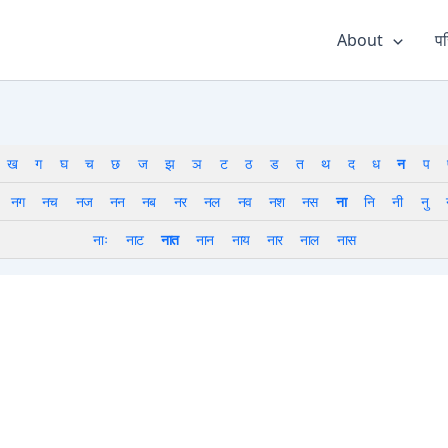
About
पर
ख
ग
घ
च
छ
ज
झ
ञ
ट
ठ
ड
त
थ
द
ध
न
प
नग
नच
नज
नन
नब
नर
नल
नव
नश
नस
ना
नि
नी
नु
नाः
नाट
नात
नान
नाय
नार
नाल
नास