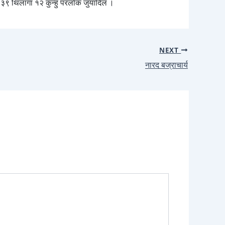
. ११३९ थिंलागा १२ कुन्हु परलोक जुयादिल ।
NEXT
नारद बज्राचार्य