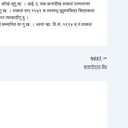
ाया कोखं जूगु खः । आई. ए. तक ब्वनादीम्ह वय्कलं परम्परागत
ीगु खः । वय्कलं सन् १९७९ स स्वयम्भू भूदृश्यचित्र चित्रकला
कार त्याकादीगु दु ।
म्मानित याःगु खः । थ्वयां न्ह्यः वि.सं. १९९४ य् नं वय्कलं
NEXT
बत्सगोपाल बैद्य