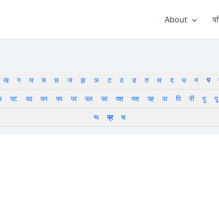
About
पर
ख
ग
घ
च
छ
ज
झ
ञ
ट
ठ
ड
त
थ
द
ध
न
प
ञ
पट
पद
पन
पप
पर
पल
पव
पश
पस
पह
पा
पि
पी
पु
पू
प्य
प्र
प्व