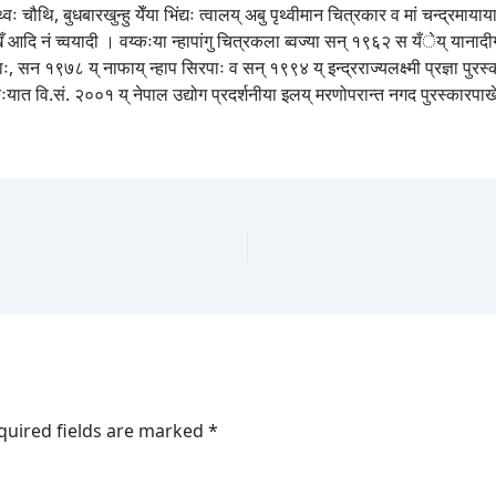
चौथि, बुधबारखुन्हु येँया भिंद्यः त्वालय् अबु पृथ्वीमान चित्रकार व मां चन्द्रमाय
वखँ आदि नं च्वयादी । वय्कःया न्हापांगु चित्रकला ब्वज्या सन् १९६२ स यँेय् यानाद
ाः, सन १९७८ य् नाफाय् न्हाप सिरपाः व सन् १९९४ य् इन्द्रराज्यलक्ष्मी प्रज्ञा पुरस्
यात वि.सं. २००१ य् नेपाल उद्योग प्रदर्शनीया इलय् मरणोपरान्त नगद पुरस्कारपाखें स
quired fields are marked
*