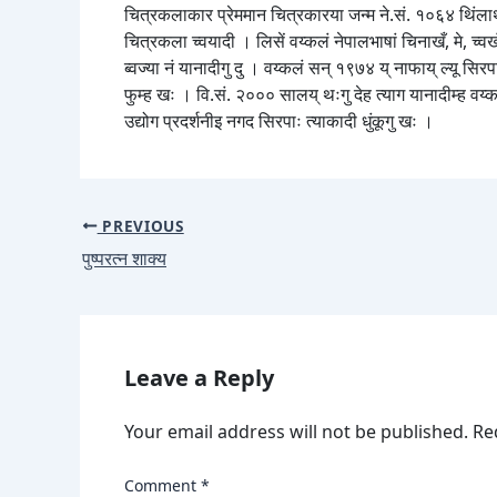
चित्रकलाकार प्रेममान चित्रकारया जन्म ने.सं. १०६४ थिंलाथ्वः 
चित्रकला च्वयादी । लिसें वय्कलं नेपालभाषां चिनाखँ, मे, च्
ब्वज्या नं यानादीगु दु । वय्कलं सन् १९७४ य् नाफाय् ल्यू सिरप
फुम्ह खः । वि.सं. २००० सालय् थःगु देह त्याग यानादीम्ह वय्कः
उद्योग प्रदर्शनीइ नगद सिरपाः त्याकादी धुंकूगु खः ।
PREVIOUS
पुष्परत्न शाक्य
Leave a Reply
Your email address will not be published.
Re
Comment
*