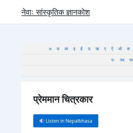
Skip
नेवाः सांस्कृतिक ज्ञानकोश
to
content
७
अ
आ
इ
ई
उ
ऋ
ए
ऐ
ओ
क
पः
पच
प
प्रेममान चित्रकार
Listen in Nepalbhasa