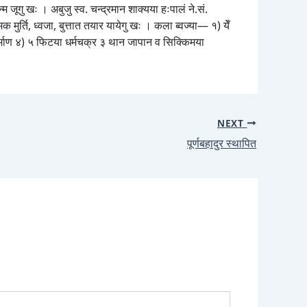
 जूगु खः । अबुजु स्व. चन्द्रमान शाक्यया हःपालं ने.सं.
मुर्ति, ध्वजा, बुत्तात तयार यायेगु खः । कला ब्वज्या— १) येँ
य् निर्माण ४) ५ फिटया धर्मचक्र ३ थान जापान व सिक्किमया
NEXT
पूर्णबहादुर स्थापित