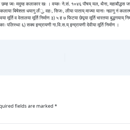
 छम्ह ज्वः मदुम्ह कलाकार खः । वय्कः ने.सं. १०४६ पौषय् यल, थैना, महाबौद्धस जन्म
या बिषेशता धयागु लँु, वहः, सिजः, लीया पाताय् माज्या यानाः न्ह्यागु नं कलात्मक 
वया मूर्ति व वेतालया मूर्ति निर्माण ३) ५ ह ७ फिटया छेपूया मूर्ति भारतया बुद्धगया
येकाः पलिस्था ६) सक्व इन्द्रायणी गा.वि.स.य् इन्द्रायणी देवीया मूर्ति निर्माण ।
quired fields are marked
*