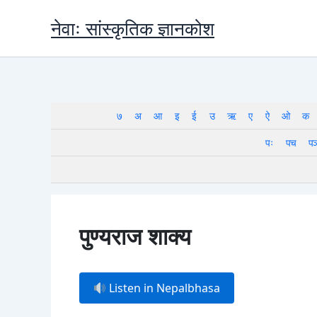
Skip
नेवाः सांस्कृतिक ज्ञानकोश
to
content
७
अ
आ
इ
ई
उ
ऋ
ए
ऐ
ओ
क
पः
पच
प
पुण्यराज शाक्य
Listen in Nepalbhasa