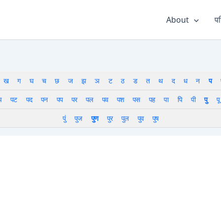
About
पर
ख
ग
घ
च
छ
ज
झ
ञ
ट
ठ
ड
त
थ
द
ध
न
प
ञ
पट
पद
पन
पप
पर
पल
पव
पश
पस
पह
पा
पि
पी
पु
पू
पुं
पुज
पुण
पुर
पुल
पुव
पुष