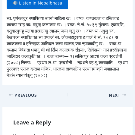
Listen in Nepalbhasa
स्व. पूर्णबहादुर स्थापितया उपनां माहिला खः । वय्कः काष्ठकला व हस्तिहाड
कलाया छम्ह ज्वः मदुम्ह कलाकार खः । वय्कः ने.सं. १०३९ गुंलागाः एकादसि,
बसुबारकुन्हु यलया इखालखु त्वालय् जन्म जूगु खः । वय्कःया अबुजु स्व.
बेखारत्न स्थापित खःसा वय्कलं स्व. लोकबहादुरया हःपालं ने.सं. १०४९ स
काष्ठकला व हस्तिहाड जालिदार कला ख्यलय् ज्या न्ह्याकादीगु खः । वय्कःया
कलाया बिषेशता धयागु थी थी सिँया कलात्मक सँझ्याः, तिकिझ्याः नापं हस्तीहाडया
जालिदार कलाकृति खः । कला ब्वज्या— १) ललितपुर आदर्श कला प्रदर्शनी
(२००८) सिरपाः— प्रथम ल.आ. प्रदर्शनी । न्ह्यथने बहःगु कलाकृति— प्रथम
पुरस्कार प्राप्त दन्तया मन्दिर, भारतया तात्कालिन प्रधानमन्त्री जवाहलाल
नेहरूं न्यानायंकूगु (२००८) ।
PREVIOUS
NEXT
Leave a Reply