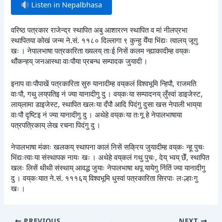
Listen in Nepalbhasa
वरिष्ठ पत्रकार राजेन्द्र स्थापित अबु आशारत्न स्थापित व मां नीलप्रभा
स्थापितया कोखं जन्म ने.सं. ११८० दिल्लागा ९ कुन्हु येँया भिंद्यः त्वालय् जूगु
खः । नेपालभाषा पत्रकारिता ख्यलय् ताःई निसें कलम न्ह्याकादीम्ह वय्‌कः
थौंकन्हय् जनआस्था वाःपौया प्रबन्ध सम्पादक जुयादी ।
इनाप वाःपौपाखें पत्रकारिता सुरु यानादीम्ह वय्‌कलं विश्वभूमि न्हिपौ, राजमति
वाःपौ, गथु लय्‌पतिइ नं ज्या यानादीगु दु । वय्‌कःया सम्पादनय् लुँस्वां डाइजेस्ट,
लाय्‌लामा डाइजेस्ट, स्थापित खलःया दँपौ आदि पिदंगु दुसा खस नेपाली भाय्‌या
वाःपौ दृष्टिइ नं ज्या यानादीगु दु । अथेहे वय्‌कःया तःगू हे नेपालभाषाया
पत्रपत्रिकाय् लेख रचना पिदंगु दु ।
नेपालभाषा मंकाः खलकय् स्थापना कालं निसें सक्रिय जुयादीम्ह वय्‌कः न्हू पुचः
भिंद्यःत्वाःया संस्थापक नायः खः । अथेहे वय्‌कलं गथु पुचः, देय् भ्वय् छेँ, स्थापित
खलः लिसें थीथी संस्थाय् आवद्ध जुयाः नेपालभाषा थपू यायेगु निंतिं ज्या यानादीगु
दु । वय्‌कःयात ने.सं. १११६य् विश्वभूमि धुस्वां पत्रकारिता सिरपाः लःल्हाःगु
खः ।
PREVIOUS
NEXT