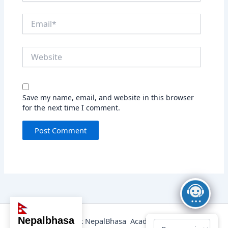
Email*
Website
Save my name, email, and website in this browser
for the next time I comment.
nepalbhasa
@2025 Copyright NepalBhasa Academy Powered by