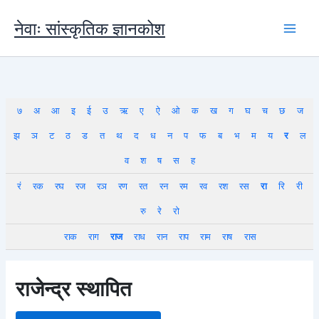
Skip
to
नेवाः सांस्कृतिक ज्ञानकोश
content
७
अ
आ
इ
ई
उ
ऋ
ए
ऐ
ओ
क
ख
ग
घ
च
छ
ज
झ
ञ
ट
ठ
ड
त
थ
द
ध
न
प
फ
ब
भ
म
य
र
ल
व
श
ष
स
ह
रं
रक
रघ
रज
रञ
रण
रत
रन
रम
रव
रश
रस
रा
रि
री
रु
रे
रो
राक
राग
राज
राध
रान
राप
राम
राष
रास
राजेन्द्र स्थापित