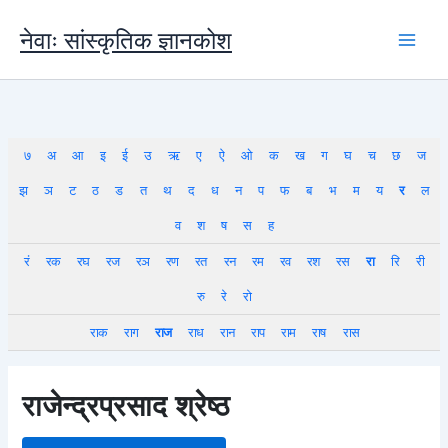
Skip
to
नेवाः सांस्कृतिक ज्ञानकोश
content
७
अ
आ
इ
ई
उ
ऋ
ए
ऐ
ओ
क
ख
ग
घ
च
छ
ज
झ
ञ
ट
ठ
ड
त
थ
द
ध
न
प
फ
ब
भ
म
य
र
ल
व
श
ष
स
ह
रं
रक
रघ
रज
रञ
रण
रत
रन
रम
रव
रश
रस
रा
रि
री
रु
रे
रो
राक
राग
राज
राध
रान
राप
राम
राष
रास
राजेन्द्रप्रसाद श्रेष्ठ