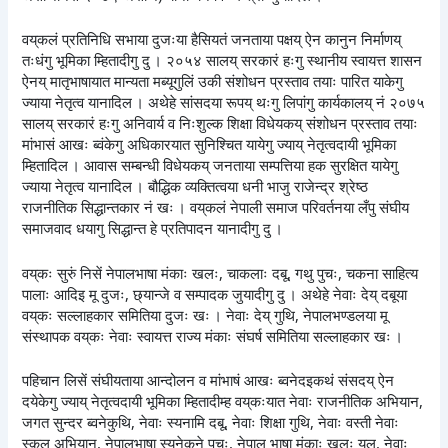
वय्‌कलं प्रतिनिधि सभाया दुजःया हैसियतं जनताया पक्षय् ऐन कानुन निर्माणय्
तःधंगु भूमिका म्हितादीगु दु । २०५४ सालय् सरकारं हःगु स्थानीय स्वायत्त शासन
ऐनय् मातृभाषायात मान्यता मब्यूगुलिं उकी संशोधन प्रस्ताव तयाः पारित याकेगु
ज्याया नेतृत्व यानादिल । अथेहे सांसदया रूपय् थःगु लिपांगु कार्यकालय् नं २०७५
सालय् सरकारं हःगु अनिवार्य व निःशुल्क शिक्षा विधेयकय् संशोधन प्रस्ताव तयाः
मांभासं आखः ब्वंकेगु अधिकारयात सुनिश्चित यायेगु ज्याय् नेतृत्वदायी भूमिका
म्हितादिल । आवास सम्बन्धी विधेयकय् जनताया सम्पत्तिया हक सुरक्षित यायेगु
ज्याया नेतृत्व यानादिल । बौद्धिक व्यक्तित्वया धनी भाजु राजेन्द्र श्रेष्ठ
राजनीतिक सिद्धान्तकार नं खः । वय्‌कलं नेपाली समाज परिवर्तनया लँपु संघीय
समाजवाद धयागु सिद्धान्त हे प्रतिपादन यानादीगु दु ।
वय्‌कः सुरुं निसें नेपालभाषा मंकाः खलः, चाकलाः दबू, गथु पुचः, चकना साहित्य
पालाः आदिइ मू दुजः, छ्यान्जे व सम्पादक जुयादीगु दु । अथेहे नेवाः देय् दबूया
वय्‌कः सल्लाहकार समितिया दुजः खः । नेवाः देय् गुथि, नेपालभण्डलया मू
संस्थापक वय्‌कः नेवाः स्वायत्त राज्य मंकाः संघर्ष समितिया सल्लाहकार खः ।
पहिचान लिसें संघीयताया आन्दोलन व मांभाषं आखः ब्वनेदइकथं संसदय् ऐन
दयेकेगु ज्याय् नेतृत्वदायी भूमिका म्हितादीम्ह वय्‌कःयात नेवाः राजनीतिक अभियान,
जगत सुन्दर ब्वनेकुथि, नेवाः स्यनामि दबू, नेवाः शिक्षा गुथि, नेवाः वस्ती नेवाः
स्कूल अभियान, नेपालभाषा स्यनेकने पुचः, नेपाल भाषा मंकाः खलः यल, नेवाः