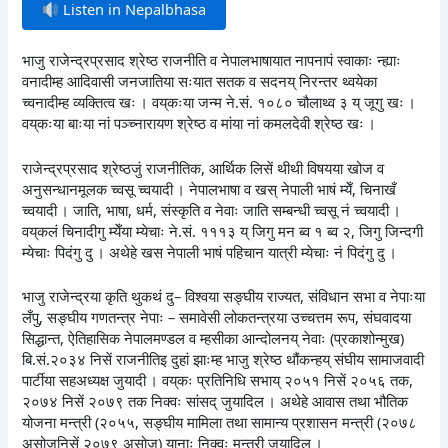
Listen in Nepalbhasa
भाजु राजेन्द्रप्रसाद श्रेष्ठ राजनीति व नेपालभाषायात नापनापं स्वाकाः न्ह्याः
वनादीम्ह आदिवासी जनजातिया सःयात सतक व सदनय् निरन्तर थ्वयेका
च्वनादीम्ह व्यक्तित्व खः । वय्‌कःया जन्म ने.सं. १०८० चौलाथ्व ३ य् जूगु खः ।
वय्‌कःया बाःया नां पञ्च्नारायण श्रेष्ठ व मांया नां कमलदेवी श्रेष्ठ खः ।
राजेन्द्रप्रसाद श्रेष्ठजुं राजनीतिक, आर्थिक लिसें थीथी विषयया खोज व
अनुसन्धानमूलक च्वसू च्वयादी । नेपालभाषा व खस् नेपाली भाषं म्येँ, चिनाखँ
च्वयादी । जाति, भाषा, धर्म, संस्कृति व नेवाः जाति सम्बन्धी च्वसू नं च्वयादी ।
वय्‌कलं चिनादीगु म्येँया म्येचाः ने.सं. १११३ य् जिगु मन ब्व १ ब्व २, जिगु जिन्दगी
म्येचाः पिदंगु दु । अथेहे खस नेपाली भाषं पहिचान यात्री म्येचाः नं पिदंगु दु ।
भाजु राजेन्द्रया कृति थुकथं दु– विश्वया सङ्घीय राज्यत, संविधान सभा व नेपाःया
लँपु, सङ्घीय गणतन्त्र नेपाः – समावेसी लोकतन्त्रया उच्चत्तम रूप, संघवादया
सिद्धान्त, ऐतिहासिक नेपालमण्डल व म्हसीका आन्दोलनय् नेवाः (प्रकाशोन्मुख)
बि.सं.२०३४ निसें राजनीतिइ दुहां झाःम्ह भाजु श्रेष्ठ थौंकन्हय् संघीय सामाजवादी
पार्टीया सहअध्यक्ष जुयादी । वय्‌कः प्रतिनिधि सभाय् २०५१ निसें २०५६ तक,
२०७४ निसें २०७९ तक निक्वः सांसद् जुयादिल । अथेहे आवास तथा भौतिक
योजना मन्त्री (२०५५, सङ्घीय मामिला तथा सामान्य प्रशासन मन्त्री (२०७८
असोजनिसें २०७९ असोज) यानाः निक्वः मन्त्री जुयादिल ।