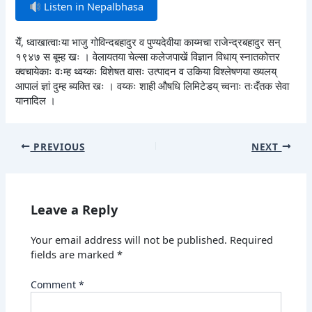
Listen in Nepalbhasa
येँ, ध्वाखात्वाःया भाजु गोविन्दबहादुर व पुण्यदेवीया काय्मचा राजेन्द्रबहादुर सन्
१९४७ स बूम्ह खः । वेलायतया चेल्सा कलेजपाखें विज्ञान विधाय् स्नातकोत्तर
क्वचायेकाः वःम्ह थ्वय्कः विशेषत वासः उत्पादन व उकिया विश्लेषणया ख्यलय्
आपालं ज्ञां दुम्ह ब्यक्ति खः । वय्कः शाही औषधि लिमिटेडय् च्वनाः तःदँतक सेवा
यानादिल ।
PREVIOUS
NEXT
Leave a Reply
Your email address will not be published.
Required
fields are marked
*
Comment
*