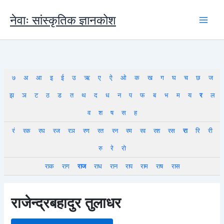
Skip
to
नेवाः सांस्कृतिक ज्ञानकोश
content
७
अ
आ
इ
ई
उ
ऋ
ए
ऐ
ओ
क
ख
ग
घ
च
छ
ज
झ
ञ
ट
ठ
ड
त
थ
द
ध
न
प
फ
ब
भ
म
य
र
ल
व
श
ष
स
ह
रं
रक
रघ
रज
रञ
रण
रत
रन
रम
रव
रश
रस
रा
रि
री
रु
रे
रो
राक
राग
राज
राध
रान
राप
राम
राष
रास
राजेन्द्रबहादुर तुलाधर