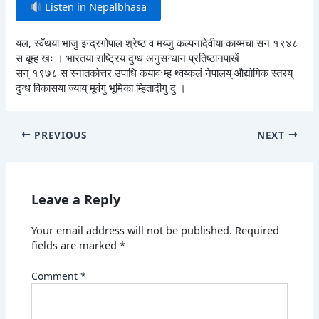
Listen in Nepalbhasa
यल, स्वँथया भाजु इन्द्रगोपाल श्रेष्ठ व मय्जु कल्पनादेवीया काय्मचा सन १९४८
स बूम्ह खः । भारतया राष्ट्रिय दुग्ध अनुसन्धान प्रतिष्ठानपाखें
सन् १९७८ स स्नातकोत्तर उपाधि कयावःम्ह थ्वय्कलं नेपालय् औद्योगिक स्तरय्
दुग्ध विकासया ज्याय् मूवंगु भूमिका म्हितादीगु दु ।
PREVIOUS
NEXT
Leave a Reply
Your email address will not be published.
Required
fields are marked
*
Comment
*