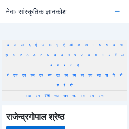
Skip
to
नेवाः सांस्कृतिक ज्ञानकोश
content
७
अ
आ
इ
ई
उ
ऋ
ए
ऐ
ओ
क
ख
ग
घ
च
छ
ज
झ
ञ
ट
ठ
ड
त
थ
द
ध
न
प
फ
ब
भ
म
य
र
ल
व
श
ष
स
ह
रं
रक
रघ
रज
रञ
रण
रत
रन
रम
रव
रश
रस
रा
रि
री
रु
रे
रो
राक
राग
राज
राध
रान
राप
राम
राष
रास
राजेन्द्रगोपाल श्रेष्ठ