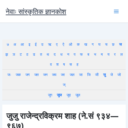
Skip
to
नेवाः सांस्कृतिक ज्ञानकोश
content
७
अ
आ
इ
ई
उ
ऋ
ए
ऐ
ओ
क
ख
ग
घ
च
छ
ज
झ
ञ
ट
ठ
ड
त
थ
द
ध
न
प
फ
ब
भ
म
य
र
ल
व
श
ष
स
ह
जः
जक
जग
जत
जन
जय
जर
जल
जा
जि
जी
जु
जे
जो
ज्
जुग
जुज
जुद
जुल
जुजु राजेन्द्रविक्रम शाह (ने.सं ९३४—
९६७)