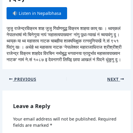
Listen in Nepalbhasa
जुजु राजेन्द्रविक्रम शाह जुजु गिर्वाणयुद्ध विक्रम शाहया काय् खः । थ्वय्‌कलं
नेपालभाषां म्ये चिनेगुया नापं ‘महासत्वपाख्यान’ नांगु पूधाःप्याखं नं च्वयावंगु दु ।
थ्वय्‌कःया थ्व महासत्व नाटक चाबहीया शाक्यभिक्षुक रत्नमुनिपाखें ने.सं ९५१
पिदंगु खः । अथेहे थ्व महासत्व नाटक ‘नेपालेश्वर महाराजाधिराज श्रीश्रीश्री
राजेन्द्र विक्रम शाहदेव विरचिन नमोबुद्ध भगवानया प्रादुर्भाव महासत्वपाख्यान
नाटक’ नामं ने.सं १०८७ इ देवनागरी लिपिइ छापा आखलं नं पिदने धुंकूगु दु ।
PREVIOUS
NEXT
Leave a Reply
Your email address will not be published.
Required
fields are marked
*