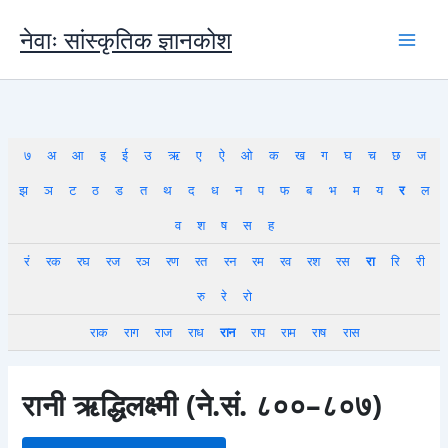
Skip
to
नेवाः सांस्कृतिक ज्ञानकोश
content
७
अ
आ
इ
ई
उ
ऋ
ए
ऐ
ओ
क
ख
ग
घ
च
छ
ज
झ
ञ
ट
ठ
ड
त
थ
द
ध
न
प
फ
ब
भ
म
य
र
ल
व
श
ष
स
ह
रं
रक
रघ
रज
रञ
रण
रत
रन
रम
रव
रश
रस
रा
रि
री
रु
रे
रो
राक
राग
राज
राध
रान
राप
राम
राष
रास
रानी ऋद्धिलक्ष्मी (ने.सं. ८००–८०७)