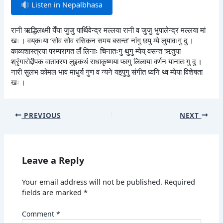
Listen in Nepalbhasa
रानी ऋद्धिलक्ष्मी येँया जुजु पार्थिवेन्द्र मल्लया रानी व जुजु भुपालेन्द्र मल्लया मां
खः । वय्‌कःया ‘सोव सोव रसिकन समय बसन्त’ नांगु छपु म्ये लुयावःगु दु ।
काव्यशास्त्रया परम्परागत लँ लिनाः चिनातःगु थुगु म्येय् वसन्त ऋतुया
श्रृंगारोद्दीपक वातावरण लुइकथं राधाकृष्णया फागु लिलाया वर्णन यानातःगु दु ।
नारी सुलभ कोमल भाव माधुर्य गुण व न्यने यइपुगु संगीत ध्वनि थ्व म्येया विशेषता
खः ।
PREVIOUS
NEXT
Leave a Reply
Your email address will not be published.
Required
fields are marked
*
Comment
*