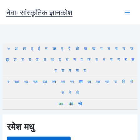
Skip
to
नेवाः सांस्कृतिक ज्ञानकोश
content
७
अ
आ
इ
ई
उ
ऋ
ए
ऐ
ओ
क
ख
ग
घ
च
छ
ज
झ
ञ
ट
ठ
ड
त
थ
द
ध
न
प
फ
ब
भ
म
य
र
ल
व
श
ष
स
ह
रं
रक
रघ
रज
रञ
रण
रत
रन
रम
रव
रश
रस
रा
रि
री
रु
रे
रो
रमा
रमि
रमे
रमेश मधु