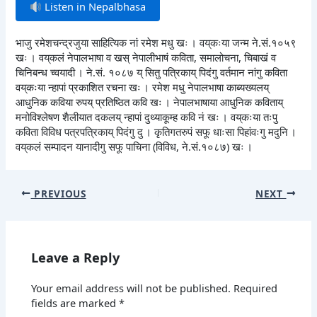
Listen in Nepalbhasa
भाजु रमेशचन्द्रजुया साहित्यिक नां रमेश मधु खः । वय्‌कःया जन्म ने.सं.१०५९
खः । वय्‌कलं नेपालभाषा व खस् नेपालीभाषं कविता, समालोचना, चिबाखं व
चिनिबन्ध च्वयादी । ने.सं. १०८७ य् सितु पत्रिकाय् पिदंगु वर्तमान नांगु कविता
वय्‌कःया न्हापां प्रकाशित रचना खः । रमेश मधु नेपालभाषा काब्यख्यलय्
आधुनिक कविया रुपय् प्रतिष्ठित कवि खः । नेपालभाषाया आधुनिक कविताय्
मनोविश्लेषण शैलीयात दकलय् न्हापां दुथ्याकूम्ह कवि नं खः । वय्‌कःया तःपु
कविता विविध पत्रपत्रिकाय् पिदंगु दु । कृतिगतरुपं सफू धाःसा पिहांवःगु मदुनि ।
वय्‌कलं सम्पादन यानादीगु सफू पाचिना (विविध, ने.सं.१०८७) खः ।
PREVIOUS
NEXT
Leave a Reply
Your email address will not be published.
Required
fields are marked
*