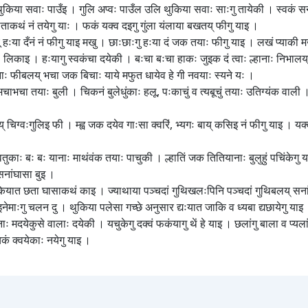
किया सवाः पाउँइ । गुलि अप्वः पाउँल उलि थुकिया सवाः साःगु तायेकी । स्वकं 
ताकथं नं तयेगु याः । फकं यक्व दइगु गुंला यंलाया बखतय् फीगु याइ ।
चू हःया दँनं नं फीगु याइ मखु । छाःछाःगु हःया दं जक तयाः फीगु याइ । लखं प्याकी मखु
काइ । हःयागु स्वकंचा दयेकी । बःचा बःचा हाकः जुइक दं त्वाः ल्हानाः निभालय् पाना
ानाः फीबलय् भचा जक बिचाः याये मफुत धायेव हे गी नवयाः स्यने यः ।
ाभचा तयाः बुली । चिकनं बुलेधुंकाः हलू, पःकाचुं व त्यबूचुं तयाः उतिग्यंक वाली
िग्वःगुलिइ फी । म्ह्व जक दयेव गाःसा क्वरिं, भ्यगः बाय् कसिइ नं फीगु याइ । यक
काः बः बः यानाः माथंवंक तयाः पाचुकी । ल्हातिं जक तितियानाः बुलुहुं पचिंकेगु या
े सनांघासा बुइ ।
ुकियात छता घासाकथं काइ । ज्याथाया पञ्चदां गुथिखलःपिनि पञ्चदां गुथिबलय् सनांघा
इनेमाःगु चलन दु । थुकिया पलेसा गच्छे अनुसार द्यःयात जाकि व ध्यबा द्यछायेगु याइ
ाः मदयेकुसे वालाः दयेकी । यचुकेगु दक्वं फकंयागु थें हे याइ । छलांगु बाला व प्य
ं क्वयेकाः नयेगु याइ ।