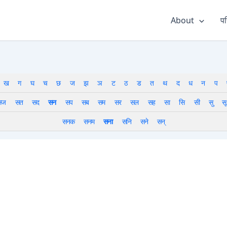
About
पर
ख
ग
घ
च
छ
ज
झ
ञ
ट
ठ
ड
त
थ
द
ध
न
प
सज
सत
सद
सन
सप
सब
सम
सर
सल
सह
सा
सि
सी
सु
सू
सनक
सनम
सना
सनि
सने
सन्