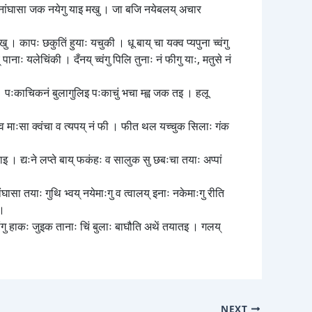
सनांघासा जक नयेगु याइ मखु । जा बजि नयेबलय् अचार
 । कापः छकुतिं हुयाः यचुकी । धू बाय् चा यक्व प्यपुना च्वंगु
ः यलेचिंकी । दँनय् च्वंगु पिलि तुनाः नं फीगु याः, मतुसे नं
 । पःकाचिकनं बुलागुलिइ पःकाचुं भचा म्ह्व जक तइ । हलू
्व माःसा क्वंचा व त्यपय् नं फी । फीत थल यच्चुक सिलाः गंक
इ । द्यःने लप्ते बाय् फकंहः व सालुक सु छबःचा तयाः अप्पां
सा तयाः गुथि भ्वय् नयेमाःगु व त्वालय् इनाः नकेमाःगु रीति
 ।
लांगु हाकः जुइक तानाः चिं बुलाः बाघौति अथें तयातइ । गलय्
NEXT