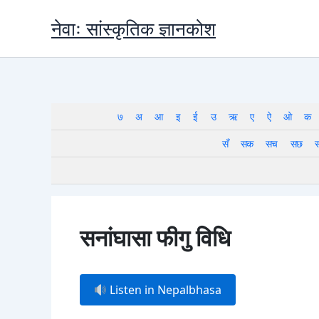
Skip
नेवाः सांस्कृतिक ज्ञानकोश
to
content
७
अ
आ
इ
ई
उ
ऋ
ए
ऐ
ओ
क
सँ
सक
सच
सछ
सनांघासा फीगु विधि
Listen in Nepalbhasa