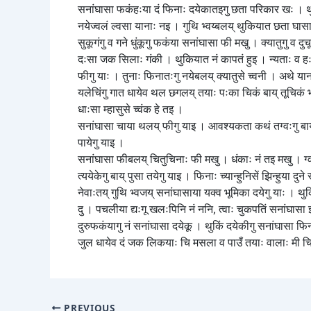
सनांघासा फकंहःया दं फिनाः दयेकातइगु छता परिकार खः । थु
नयेज्वलं ल्वसा यानाः नइ । गुथि भ्वय्बलय् थुकियात छता घासा
सुकूगंगु व गने धुंकूगु फकंया सनांघासा फी मखु । क्यातुगु व दु
दःसा जक सिलाः गंकी । थुकियात नं कापतं हुइ । न्यताः व हः लि
फीगु याः । तुनाः फिनातःगु नयेबलय् क्यातुसे च्वनी । अथे य
यलेचिंगु गात धायेव थल छगलय् तयाः पःका चिकं बाय् तूचिकं भच
धाःसा म्हासुसे च्वंक हे तइ ।
सनांघासा चाया थलय् फीगु याइ । आवश्यकता कथं तग्वःगु बाय् च
पायेगु याइ ।
सनांघासा फीबलय् चितुचिनाः फी मखु । धंकाः नं तइ मखु । ग्वतु
त्ययेकेगु बाय् पुसा तयेगु याइ । फिनाः च्यान्हुनिसें झिन्हुया दुन
नेवाःतय् गुथि भ्वजय् सनांघासाया यक्व भूमिका दयेगु याः । थ
दु । पचलीया द्यःगू खलःपिनि नं ननि, त्वाः चुकपतिं सनांघासा 
दुरुफकंयागु नं सनांघासा दयेकू । थुकिं दयेकीगु सनांघासा फिन
जुल धायेव दं जक लिकयाः चि मसला व पाउँ तयाः वालाः मी चिक
PREVIOUS