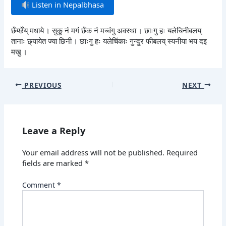
Listen in Nepalbhasa
छेँय्छेँय् मधाये । सुकू नं मगं छेँक नं मच्वंगु अवस्था । छाःगु हः यलेचिनीबलय्
तानाः छ्यायेत ज्या छिनी । छाःगु हः यलेचिंकाः गुन्दु्र फीबलय् स्यनीया भय दइ
मखु ।
PREVIOUS
NEXT
Leave a Reply
Your email address will not be published.
Required
fields are marked
*
Comment
*