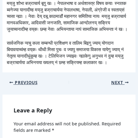
मय्‌जु शोभा बज्राचार्य बूगु खः । नेपालभाषा व अर्थशास्त्र विषय कयाः स्नातक
ब्वनेज्या यानादीम्ह मय्‌जु बज्राचार्यया नेपालभाषा, नेपाली, अंग्रेजी व स्वताय्‌सं
च्वसा न्ह्याः । नेवाः देय् दबू काठमाडौं महानगर समितिया नायः मय्‌जु बज्राचार्य
मानवअधिकार, आदिवासी जनजाति, सामाजिक आन्दोलनय् सक्रिय
जुयाच्वनादीम्ह वय्‌कः छम्ह नेवाः अभियन्ताया नापं सामाजिक अभियन्ता नं खः ।
सार्वजनिक न्वचु कला सम्बन्धी प्रशिक्षण व तालिम बिइगु ज्याय् योगदान
बियावयाच्वंम्ह वय्‌कः थीथी मिसा पुचः व ज्यापु समाजया विकास यायेगु ज्याय् नं
नेतृत्व यानादीधुंकूम्ह खः । टेलिभिजन ज्याझ्वः न्ह्याकेगु अनुभव नं दुम्ह मय्‌जु
बज्राचार्यया अभिनयया ख्यलय् नं छम्ह सक्रियम्ह कलाकार खः ।
PREVIOUS
NEXT
Leave a Reply
Your email address will not be published.
Required
fields are marked
*