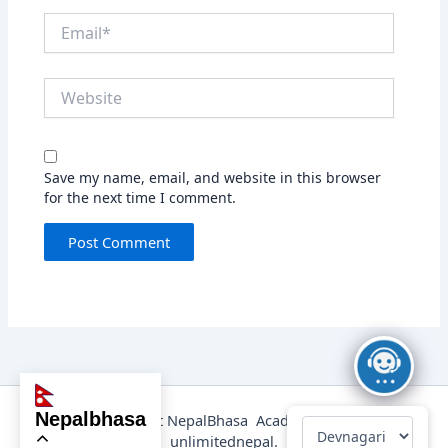
Email*
Website
Save my name, email, and website in this browser
for the next time I comment.
nepalbhasa
@2025 Copyright NepalBhasa Academy Powered by
unlimitednepal.