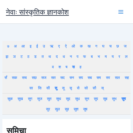
Skip
to
नेवाः सांस्कृतिक ज्ञानकोश
content
७
अ
आ
इ
ई
उ
ऋ
ए
ऐ
ओ
क
ख
ग
घ
च
छ
ज
झ
ञ
ट
ठ
ड
त
थ
द
ध
न
प
फ
ब
भ
म
य
र
ल
व
श
ष
स
ह
सँ
सक
सच
सछ
सज
सत
सद
सन
सप
सब
सम
सर
सल
सह
सा
सि
सी
सु
सू
सृ
से
सो
सौ
स्
सुक
सुख
सुग
सुज
सुत
सुथ
सुद
सुध
सुन
सुप
सुब
सुभ
सुम
सुर
सुल
सुव
सुश
सुष
सुमिचा