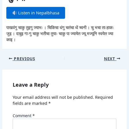
Listen in Nepalbhasa
पाखवंगु चाकु तुइगु ज्याभः । चिकिचा धंगु चतंचा थें च्वनी । चु भचा ताःहाकः
जुइ । दाबुइ गाःगु चाकु भतीचा तुयाः चाकु पा ज्यायेत ज्यू मज्यूनि स्वयेत ज्या
काइ ।
PREVIOUS
NEXT
Leave a Reply
Your email address will not be published.
Required
fields are marked
*
Comment
*