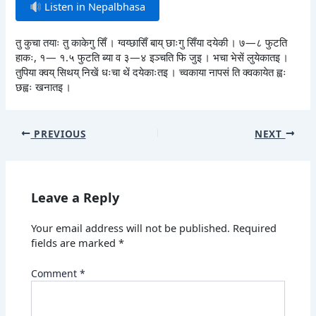
Listen in Nepalbhasa
तु कुचा तयाः तु काकेगु सिँ । ग्वय्छासिँ बाय् छाःगु सिँया दयेकी । ७—८ फुटति
हाकः, १— १.५ फुटति ब्या व ३—४ इञ्चति फि जुइ । भचा भेसें लुयेकातइ ।
तुपिया क्वय् सिथय् निखें धःचा थें दयेकाःतइ । च्वकाया नापसं ति क्वकायेत ह्वः
छह्वः खनातइ ।
PREVIOUS
NEXT
Leave a Reply
Your email address will not be published.
Required
fields are marked
*
Comment
*