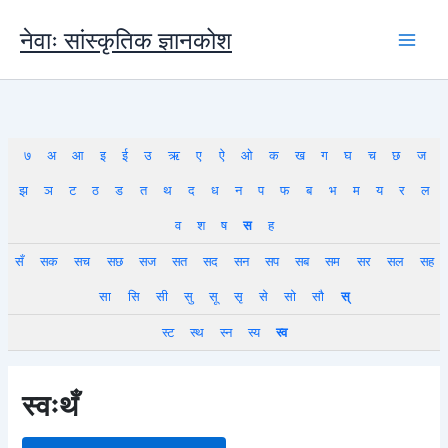
Skip
to
नेवाः सांस्कृतिक ज्ञानकोश
content
७
अ
आ
इ
ई
उ
ऋ
ए
ऐ
ओ
क
ख
ग
घ
च
छ
ज
झ
ञ
ट
ठ
ड
त
थ
द
ध
न
प
फ
ब
भ
म
य
र
ल
व
श
ष
स
ह
सँ
सक
सच
सछ
सज
सत
सद
सन
सप
सब
सम
सर
सल
सह
सा
सि
सी
सु
सू
सृ
से
सो
सौ
स्
स्ट
स्थ
स्न
स्य
स्व
स्वःथँ