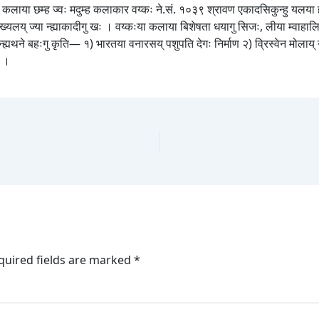
्या कलाया छम्ह ज्वः मदुम्ह कलाकार वय्कः ने.सं. १०३९ श्रावण एकादसिकुन्हु यलया ह
ख्यलय् ज्या न्ह्याकादीगु खः । वय्कःया कलाया बिशेषता धयागु सिजः, लीया म्वाहाल
्यथने बहःगु कृति— १) भारतया वनारसय् पशुपति देगः निर्माण २) व्रिस्वेन मोलाय् ने
ण ।
quired fields are marked
*