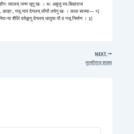
ौगः त्वालय् जन्म जूगु खः । थः अबुजु स्व.बिद्याराज
ि, काहाः, गजू नापं देगलय् लीपौ तयेगु खः । कला ब्वज्या— १)
पाःया शैलिं दयेकूगु देगलय् धातुया पौ व गजू निर्माण । ३)
NEXT
तुल्सीराज शाक्य