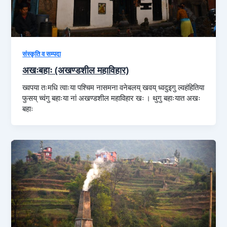
संस्कृति व सम्पदा
अखःबहाः (अखण्डशील महाविहार)
ख्वपया तःमधि त्वाःया पश्चिम नासमना वनेबलय्‌ खवय्‌ ध्वदुइगु ल्वहंहितिया
फुसय्‌ च्वंगु बहाःया नां अखण्डशील महाविहार खः । थुगु बहाःयात अखः
बहाः