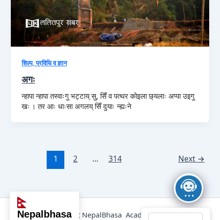
शिल्प, प्रविधि व ज्ञान
अगः
न्हापा न्हापा तस्वाःगु भट्टाय् सु, सिँ व पत्थर कोइला छ्यलाः अप्पा उइगु
खः । तर आः धाःसा अगलय् सिँ दुयाः न्ह्यःने
1
2
…
314
Next
→
nepalbhasa
@2025 Copyright NepalBhasa Academy Powered by