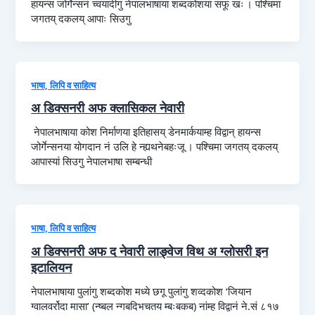
हायन्स जोर्गेन्सनं च्वयादीगु नेपालभाषाया शब्दकोशया सफू खः । पश्चिमा
जगतय् दकलय् आपाः सिउगु
भाषा, लिपि व साहित्य
अ डिक्सनरी अफ क्लासिकल नेवारी
नेपालभाषाया कोश निर्माणया इतिहासय् डेनमार्कयाम्ह विद्वान् हायन्स
जोर्गेन्सनया योगदान नं उलि हे न्ह्यथनेबहःजू । पश्चिमा जगतय् दकलय्
आपास्यां सिउगु नेपालभाषा सम्बन्धी
भाषा, लिपि व साहित्य
अ डिक्सनरी अफ द नेवारी लाङ्वेज विथ अ ग्लोसरी इन
इटालियन
नेपालभाषाया पुलांगु शब्दकोश मध्ये छगू पुलांगु शव्दकोश ‘जियान
ग्वालवर्रोदा मासा’ (न्ष्बल न्गबदिभचतय म्बःबकब) नांम्ह विद्वानं ने.सं ८१७