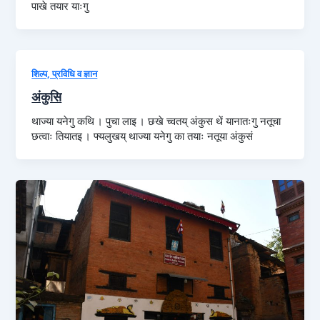
पाखे तयार याःगु
शिल्प, प्रविधि व ज्ञान
अंकुसि
थाज्या यनेगु कथि । पुचा लाइ । छखे च्वतय् अंकुस थें यानातःगु नतूचा
छत्वाः तियातइ । फ्यलुखय् थाज्या यनेगु का तयाः नतूया अंकुसं