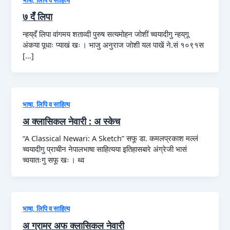
७ दँ लिपा
न्हय्‌दँ लिपा वांगमय शताव्दी पुरुष सत्यमोहन जोशीं च्वयादीगु न्हय्‌गू
अंकया पूधाः प्याखं खः । भाजु अनुराज जोशी यल पाखें ने.सं १०९१स
[…]
भाषा, लिपि व साहित्य
अ क्लासिकल नेवारी : अ स्केच
“A Classical Newari: A Sketch” सफू डा. कमलप्रकाश मल्लं
च्वयादीगु प्राचीन नेपालभाषा साहित्यया इतिहासबारे अंग्रेजी भासं
च्वयातःगु सफू खः । थ्व
भाषा, लिपि व साहित्य
अ ग्रामर अफ क्लासिकल नेवारी